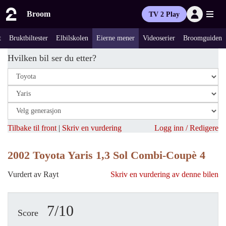
Broom
TV 2 Play
t
Bruktbiltester
Elbilskolen
Eierne mener
Videoserier
Broomguiden
Hvilken bil ser du etter?
Tilbake til front
|
Skriv en vurdering
Logg inn / Redigere
2002 Toyota Yaris 1,3 Sol Combi-Coupè 4
Vurdert av Rayt
Skriv en vurdering av denne bilen
7/10
Score