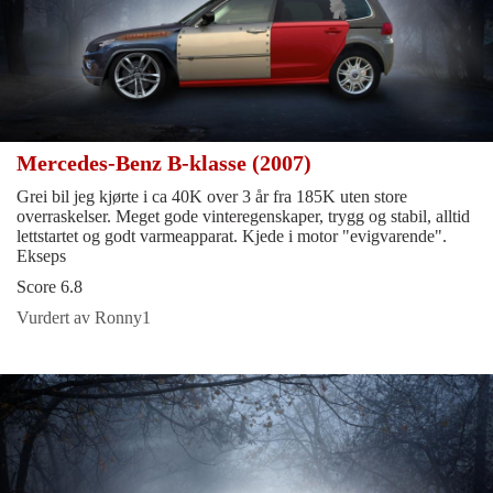
Mercedes-Benz B-klasse (2007)
Grei bil jeg kjørte i ca 40K over 3 år fra 185K uten store
overraskelser. Meget gode vinteregenskaper, trygg og stabil, alltid
lettstartet og godt varmeapparat. Kjede i motor "evigvarende".
Ekseps
Score 6.8
Vurdert av Ronny1