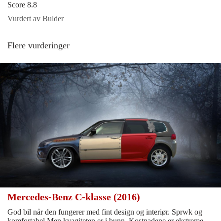
Score 8.8
Vurdert av Bulder
Flere vurderinger
Mercedes-Benz C-klasse (2016)
God bil når den fungerer med fint design og interiør. Sprwk og
komfortabel.Men kvaøiteten er i bunn. Kostnadene er ekstreme.