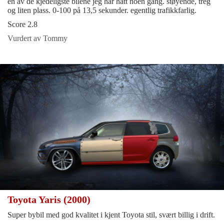
en av de kjedeligste bilene jeg har hatt noen gang. støyende, treg
og liten plass. 0-100 på 13,5 sekunder. egentlig trafikkfarlig.
Score 2.8
Vurdert av Tommy
Toyota Yaris (2000)
Super bybil med god kvalitet i kjent Toyota stil, svært billig i drift.