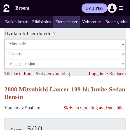
Broom
TV 2 Play
t
Bruktbiltester
Elbilskolen
Eierne mener
Videoserier
Broomguiden
Hvilken bil ser du etter?
Tilbake til front
|
Skriv en vurdering
Logg inn / Redigere
2008 Mitsubishi Lancer 109 hk Invite Sedan
Bensin
Vurdert av Shaftern
Skriv en vurdering av denne bilen
5/10