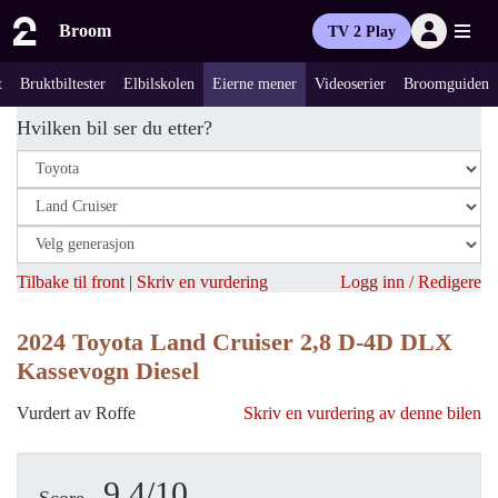
Broom
TV 2 Play
t
Bruktbiltester
Elbilskolen
Eierne mener
Videoserier
Broomguiden
Hvilken bil ser du etter?
Tilbake til front
|
Skriv en vurdering
Logg inn / Redigere
2024 Toyota Land Cruiser 2,8 D-4D DLX
Kassevogn Diesel
Vurdert av Roffe
Skriv en vurdering av denne bilen
9.4/10