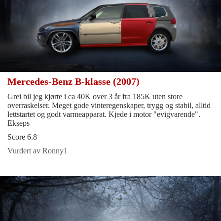
Mercedes-Benz B-klasse (2007)
Grei bil jeg kjørte i ca 40K over 3 år fra 185K uten store
overraskelser. Meget gode vinteregenskaper, trygg og stabil, alltid
lettstartet og godt varmeapparat. Kjede i motor "evigvarende".
Ekseps
Score 6.8
Vurdert av Ronny1