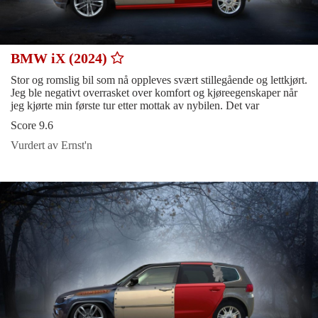
BMW iX (2024)
Stor og romslig bil som nå oppleves svært stillegående og lettkjørt.
Jeg ble negativt overrasket over komfort og kjøreegenskaper når
jeg kjørte min første tur etter mottak av nybilen. Det var
Score 9.6
Vurdert av Ernst'n