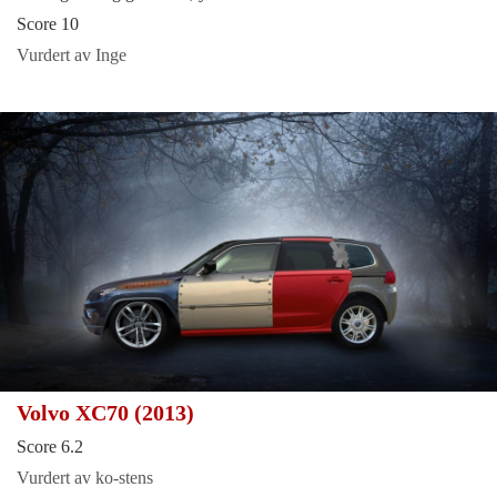
Score 10
Vurdert av Inge
Volvo XC70 (2013)
Score 6.2
Vurdert av ko-stens