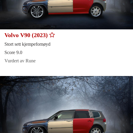
Volvo V90 (2023)
Stort sett kjempefornøyd
Score 9.0
Vurdert av Rune