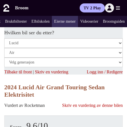
Broom
TV 2 Play
t
Bruktbiltester
Elbilskolen
Eierne mener
Videoserier
Broomguiden
Hvilken bil ser du etter?
Tilbake til front
|
Skriv en vurdering
Logg inn / Redigere
2024 Lucid Air Grand Touring Sedan
Elektrisitet
Vurdert av Rocketman
Skriv en vurdering av denne bilen
9.6/10