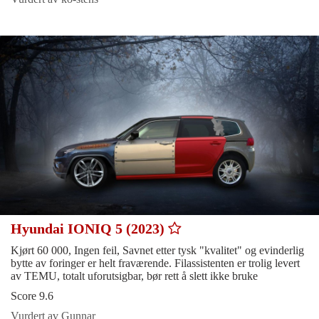
Hyundai IONIQ 5 (2023)
Kjørt 60 000, Ingen feil, Savnet etter tysk "kvalitet" og evinderlig
bytte av foringer er helt fraværende. Filassistenten er trolig levert
av TEMU, totalt uforutsigbar, bør rett å slett ikke bruke
Score 9.6
Vurdert av Gunnar