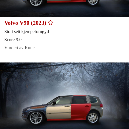
Volvo V90 (2023)
Stort sett kjempefornøyd
Score 9.0
Vurdert av Rune