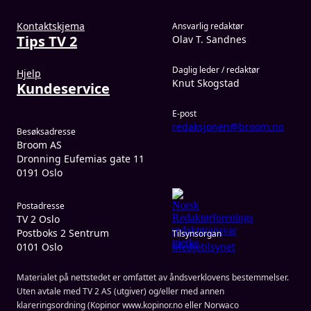
Kontaktskjema
Ansvarlig redaktør
Tips TV 2
Olav T. Sandnes
Daglig leder / redaktør
Hjelp
Knut Skogstad
Kundeservice
E-post
redaksjonen@broom.no
Besøksadresse
Broom AS
Dronning Eufemias gate 11
0191 Oslo
Postadresse
TV 2 Oslo
Postboks 2 Sentrum
Tilsynsorgan
0101 Oslo
Medietilsynet
Materialet på nettstedet er omfattet av åndsverklovens bestemmelser.
Uten avtale med TV 2 AS (utgiver) og/eller med annen
klareringsordning (Kopinor www.kopinor.no eller Norwaco