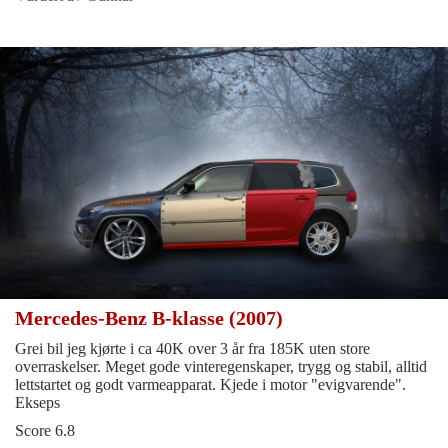
Mercedes-Benz B-klasse (2007)
Grei bil jeg kjørte i ca 40K over 3 år fra 185K uten store
overraskelser. Meget gode vinteregenskaper, trygg og stabil, alltid
lettstartet og godt varmeapparat. Kjede i motor "evigvarende".
Ekseps
Score 6.8