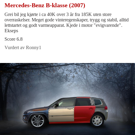
Mercedes-Benz B-klasse (2007)
Grei bil jeg kjørte i ca 40K over 3 år fra 185K uten store
overraskelser. Meget gode vinteregenskaper, trygg og stabil, alltid
lettstartet og godt varmeapparat. Kjede i motor "evigvarende".
Ekseps
Score 6.8
Vurdert av Ronny1