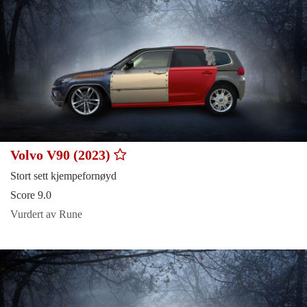
Volvo V90 (2023)
Stort sett kjempefornøyd
Score 9.0
Vurdert av Rune