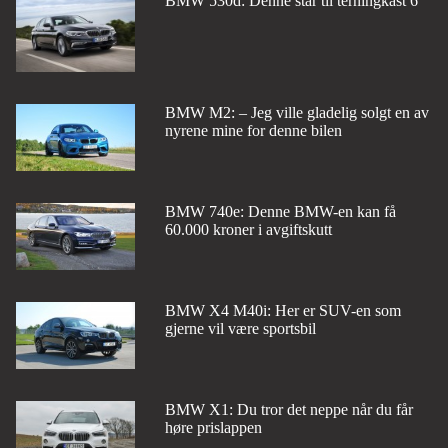
BMW 530d: Denne står til terningkast 6
BMW M2: – Jeg ville gladelig solgt en av
nyrene mine for denne bilen
BMW 740e: Denne BMW-en kan få
60.000 kroner i avgiftskutt
BMW X4 M40i: Her er SUV-en som
gjerne vil være sportsbil
BMW X1: Du tror det neppe når du får
høre prislappen