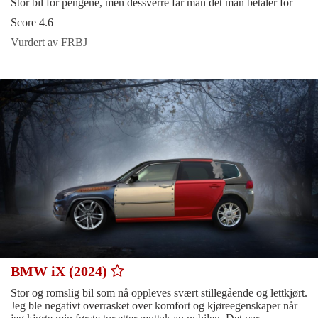
Stor bil for pengene, men dessverre får man det man betaler for
Score 4.6
Vurdert av FRBJ
BMW iX (2024)
Stor og romslig bil som nå oppleves svært stillegående og lettkjørt.
Jeg ble negativt overrasket over komfort og kjøreegenskaper når