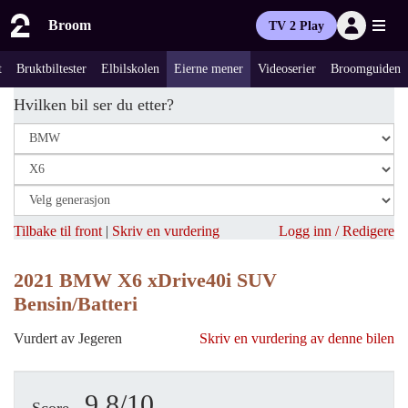
Broom
TV 2 Play
t
Bruktbiltester
Elbilskolen
Eierne mener
Videoserier
Broomguiden
Hvilken bil ser du etter?
Tilbake til front
|
Skriv en vurdering
Logg inn / Redigere
2021 BMW X6 xDrive40i SUV
Bensin/Batteri
Vurdert av Jegeren
Skriv en vurdering av denne bilen
9.8/10