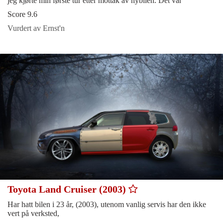
jeg kjørte min første tur etter mottak av nybilen. Det var
Score 9.6
Vurdert av Ernst'n
Toyota Land Cruiser (2003)
Har hatt bilen i 23 år, (2003), utenom vanlig servis har den ikke
vert på verksted,