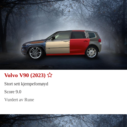
Volvo V90 (2023)
Stort sett kjempefornøyd
Score 9.0
Vurdert av Rune