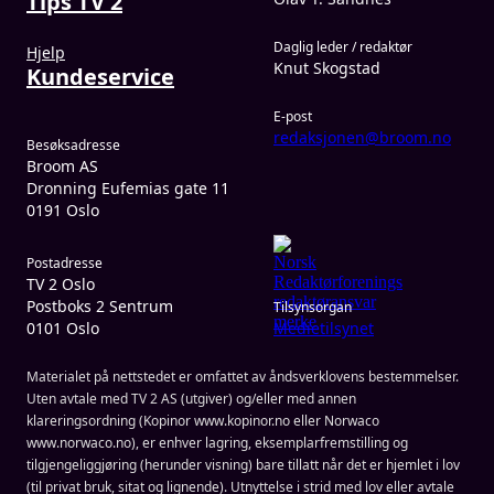
Tips TV 2
Daglig leder / redaktør
Hjelp
Knut Skogstad
Kundeservice
E-post
redaksjonen@broom.no
Besøksadresse
Broom AS
Dronning Eufemias gate 11
0191 Oslo
Postadresse
TV 2 Oslo
Postboks 2 Sentrum
Tilsynsorgan
0101 Oslo
Medietilsynet
Materialet på nettstedet er omfattet av åndsverklovens bestemmelser.
Uten avtale med TV 2 AS (utgiver) og/eller med annen
klareringsordning (Kopinor www.kopinor.no eller Norwaco
www.norwaco.no), er enhver lagring, eksemplarfremstilling og
tilgjengeliggjøring (herunder visning) bare tillatt når det er hjemlet i lov
(til privat bruk, sitat og lignende). Utnyttelse i strid med lov eller avtale