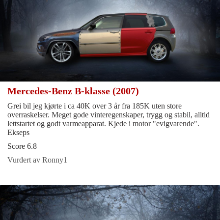
Mercedes-Benz B-klasse (2007)
Grei bil jeg kjørte i ca 40K over 3 år fra 185K uten store
overraskelser. Meget gode vinteregenskaper, trygg og stabil, alltid
lettstartet og godt varmeapparat. Kjede i motor "evigvarende".
Ekseps
Score 6.8
Vurdert av Ronny1