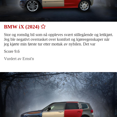
BMW iX (2024)
Stor og romslig bil som nå oppleves svært stillegående og lettkjørt.
Jeg ble negativt overrasket over komfort og kjøreegenskaper når
jeg kjørte min første tur etter mottak av nybilen. Det var
Score 9.6
Vurdert av Ernst'n