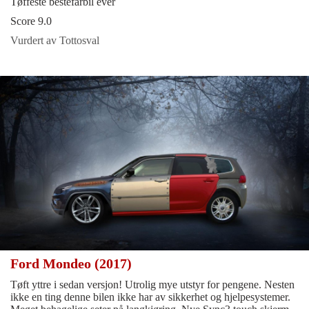
Tøffeste bestefarbil ever
Score 9.0
Vurdert av Tottosval
Ford Mondeo (2017)
Tøft yttre i sedan versjon! Utrolig mye utstyr for pengene. Nesten
ikke en ting denne bilen ikke har av sikkerhet og hjelpesystemer.