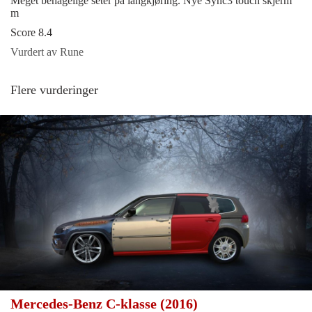
Meget behagelige seter på langkjøring. Nye Sync3 touch skjerm
m
Score 8.4
Vurdert av Rune
Flere vurderinger
Mercedes-Benz C-klasse (2016)