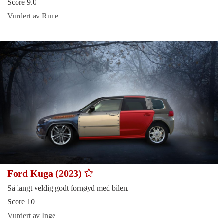
Score 9.0
Vurdert av Rune
Ford Kuga (2023)
Så langt veldig godt fornøyd med bilen.
Score 10
Vurdert av Inge