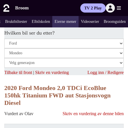
Broom
TV 2 Play
t
Bruktbiltester
Elbilskolen
Eierne mener
Videoserier
Broomguiden
Hvilken bil ser du etter?
Tilbake til front
|
Skriv en vurdering
Logg inn / Redigere
2020 Ford Mondeo 2,0 TDCi EcoBlue
150hk Titanium FWD aut Stasjonsvogn
Diesel
Vurdert av Olav
Skriv en vurdering av denne bilen