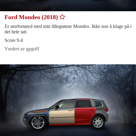
Ford Mondeo (2018)
Er storfornøyd med min lillegrønne Mondeo. Ikke noe å klage på i
det hele tatt
Score 9.4
Vurdert av gpgriff