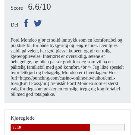
6.6/10
Score
Del
Ford Mondeo gjør et solid inntrykk som en komfortabel og
praktisk bil for både bykjøring og lengre turer. Den føles
stabil på veien, har god plass i kupeen og gir en rolig
kjøreopplevelse. Interiøret er oversiktlig, setene er
behagelige, og bilen passer godt for deg som vil ha en
pålitelig familiebil med god komfort.<br /> Jeg likte spesielt
hvor lettkjørt og behagelig Mondeo er i hverdagen. Hos
[url=https://punchng.com/casino-online/no/author/emil-
foss/]Emil Foss[/url] fremstår Ford Mondeo som et sterkt
valg for deg som ønsker en romslig, trygg og komfortabel
bil med god totalpakke.
Kjøreglede
7 / 10