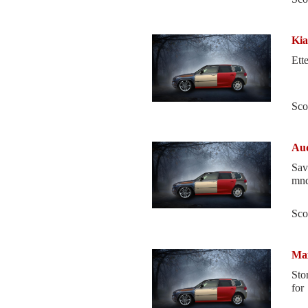
Kia
Ett
Sco
Aud
Sav
mnd
Sco
Ma
Sto
for