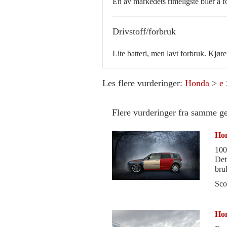
En av markedets rimeligste biler å fo
Drivstoff/forbruk
Lite batteri, men lavt forbruk. Kj
Les flere vurderinger:
Honda
>
e
Flere vurderinger fra samme g
Hon
100
Det
bru
å m
Sco
Hon