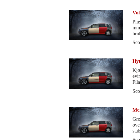
Vol
Plu
mmg
bru
sli
Sco
Hyu
Kjø
evi
Fila
bør 
Sco
Mer
Gre
overraskelser
stab
Sco