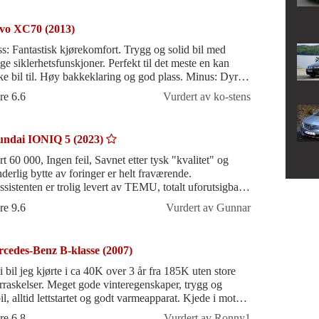
vo XC70 (2013)
ss: Fantastisk kjørekomfort. Trygg og solid bil med
e siklerhetsfunskjoner. Perfekt til det meste en kan
ke bil til. Høy bakkeklaring og god plass. Minus: Dyre
tedeler som har kostet sk
re 6.6
Vurdert av ko-stens
ndai IONIQ 5 (2023)
rt 60 000, Ingen feil, Savnet etter tysk "kvalitet" og
nderlig bytte av foringer er helt fraværende.
ssistenten er trolig levert av TEMU, totalt uforutsigbar,
rett å slett ikke bruke
re 9.6
Vurdert av Gunnar
cedes-Benz B-klasse (2007)
i bil jeg kjørte i ca 40K over 3 år fra 185K uten store
. Meget gode vinteregenskaper, trygg og
il, alltid lettstartet og godt varmeapparat. Kjede i motor
"evigvarende". Ekseps
re 6.8
Vurdert av Ronny1