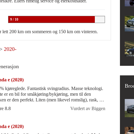
rsikre. Ellers rimelig service og eierkostnader.
9 / 10
ører lett 200 km om sommeren og 150 km om vinteren.
>
2020-
enerasjon
da e (2020)
Bro
% kjøreglede. Fantastisk svingradius. Masse teknologi.
te er en bil for småkjøring/bykjøring, men til den
ken er den perfekt. Liten (men likevel romslig), rask, lett
anøvrere og f
re 8.8
Vurdert av Biggen
da e (2020)