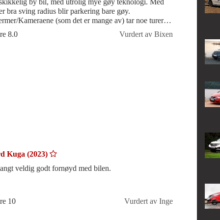
kikkelig by bil, med utrolig mye gøy teknologi. Med
er bra sving radius blir parkering bare gøy.
ermer/Kameraene (som det er mange av) tar noe turer
man blir vant til å bruke.
re 8.0
Vurdert av Bixen
d Kuga (2023)
langt veldig godt fornøyd med bilen.
re 10
Vurdert av Inge