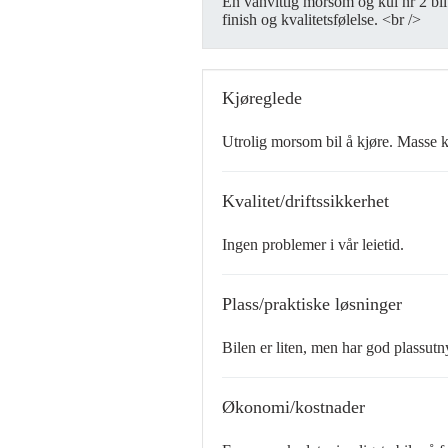
En vanvittig morsom og kul nr 2 bil
finish og kvalitetsfølelse. <br />
Kjøreglede
Utrolig morsom bil å kjøre. Masse k
Kvalitet/driftssikkerhet
Ingen problemer i vår leietid.
Plass/praktiske løsninger
Bilen er liten, men har god plassutnyt
Økonomi/kostnader