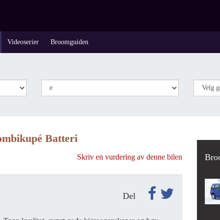
Videoserier
Broomguiden
mbikupé Batteri
Bro
Skriv en vurdering av denne bilen
Del