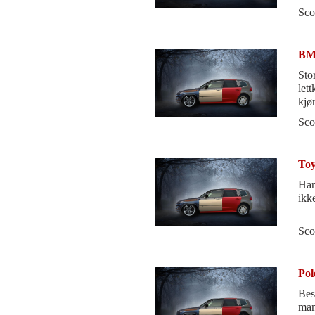
Sco
BM
Sto
let
kjø
nyb
Sco
Toy
Har
ikk
Sco
Pol
Bes
ma