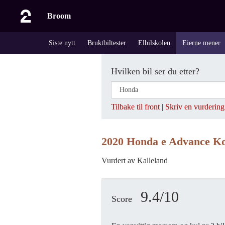
Broom
Siste nytt
Bruktbiltester
Elbilskolen
Eierne mener
Hvilken bil ser du etter?
Tilbake til front
|
Skriv en vurdering
2020 Honda e Advance Ko
Vurdert av Kalleland
9.4/10
Score