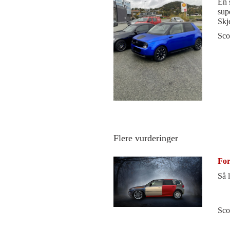
En s
sup
Skj
før 
Sco
Flere vurderinger
For
Så 
Sco