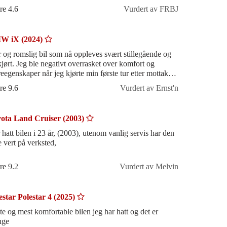
re 4.6
Vurdert av FRBJ
W iX (2024)
r og romslig bil som nå oppleves svært stillegående og
tkjørt. Jeg ble negativt overrasket over komfort og
reegenskaper når jeg kjørte min første tur etter mottak av
ilen. Det var
re 9.6
Vurdert av Ernst'n
ota Land Cruiser (2003)
 hatt bilen i 23 år, (2003), utenom vanlig servis har den
e vert på verksted,
re 9.2
Vurdert av Melvin
estar Polestar 4 (2025)
te og mest komfortable bilen jeg har hatt og det er
nge