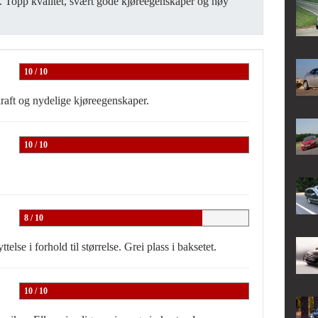
. Topp kvalitet, svært gode kjøreegenskaper og høy
10 / 10
raft og nydelige kjøreegenskaper.
10 / 10
8 / 10
telse i forhold til størrelse. Grei plass i baksetet.
10 / 10