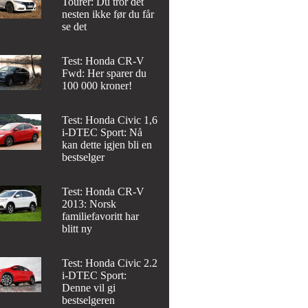
Tourer: Du tror det
nesten ikke før du får
se det
Test: Honda CR-V
Fwd: Her sparer du
100 000 kroner!
Test: Honda Civic 1,6
i-DTEC Sport: Nå
kan dette igjen bli en
bestselger
Test: Honda CR-V
2013: Norsk
familiefavoritt har
blitt ny
Test: Honda Civic 2.2
i-DTEC Sport:
Denne vil gi
bestselgeren