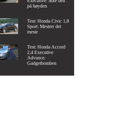
Executive: Ikke helt
på høyden
Test: Honda Civic 1,8
Sport: Mestrer det
meste
Test: Honda Accord
2,4 Executive
Advance:
Gadgetbomben