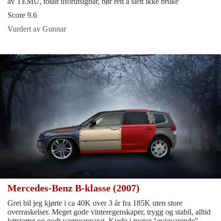
av TEMU, totalt uforutsigbar, bør rett å slett ikke bruke
Score 9.6
Vurdert av Gunnar
Mercedes-Benz B-klasse (2007)
Grei bil jeg kjørte i ca 40K over 3 år fra 185K uten store
overraskelser. Meget gode vinteregenskaper, trygg og stabil, alltid
lettstartet og godt varmeapparat. Kjede i motor "evigvarende".