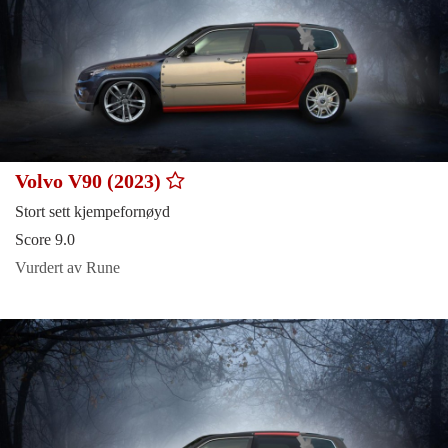
Volvo V90 (2023)
Stort sett kjempefornøyd
Score 9.0
Vurdert av Rune