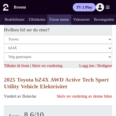
Broom
TV 2 Play
t
Bruktbiltester
Elbilskolen
Eierne mener
Videoserier
Broomguiden
Hvilken bil ser du etter?
Tilbake til front
|
Skriv en vurdering
Logg inn / Redigere
2025 Toyota bZ4X AWD Active Tech Sport
Utility Vehicle Elektrisitet
Vurdert av Bolavlar
Skriv en vurdering av denne bilen
8.6/10