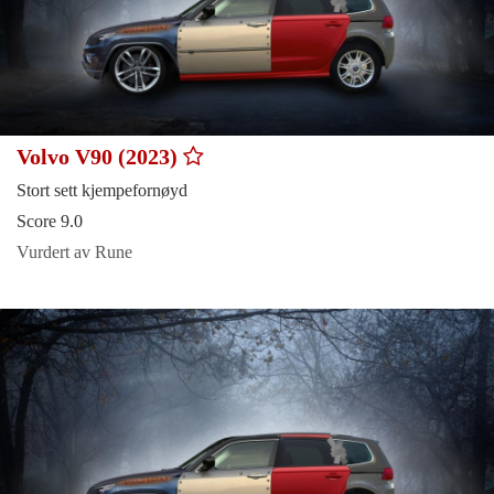
Volvo V90 (2023)
Stort sett kjempefornøyd
Score 9.0
Vurdert av Rune