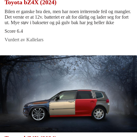
Toyota bZ4X (2024)
Bilen er ganske bra den, men har noen irriterende feil og mangler.
Det verste er at 12v. batteriet er alt for dårlig og lader seg for fort
ut. Mye støv i bakseter og på gulv bak har jeg heller ikke
Score 6.4
Vurdert av Kallelars