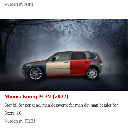
Vurdert av Arne
Maxus Euniq MPV (2022)
Stor bil for pengene, men dessverre får man det man betaler for
Score 4.6
Vurdert av FRBJ