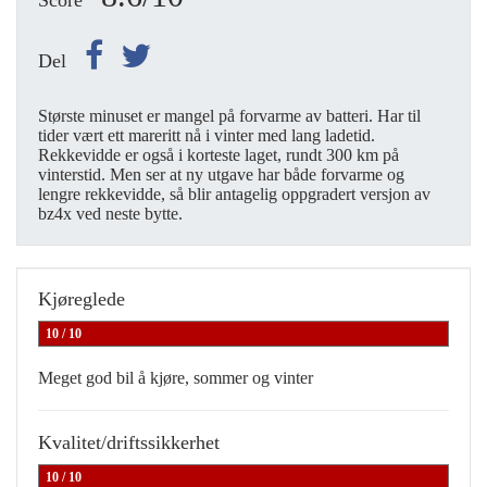
Score
Del
Største minuset er mangel på forvarme av batteri. Har til
tider vært ett mareritt nå i vinter med lang ladetid.
Rekkevidde er også i korteste laget, rundt 300 km på
vinterstid. Men ser at ny utgave har både forvarme og
lengre rekkevidde, så blir antagelig oppgradert versjon av
bz4x ved neste bytte.
Kjøreglede
10 / 10
Meget god bil å kjøre, sommer og vinter
Kvalitet/driftssikkerhet
10 / 10