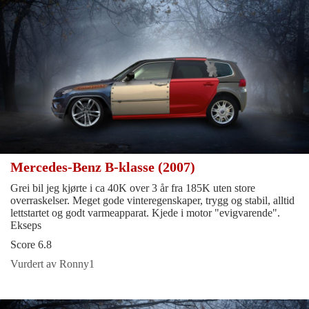
Mercedes-Benz B-klasse (2007)
Grei bil jeg kjørte i ca 40K over 3 år fra 185K uten store
overraskelser. Meget gode vinteregenskaper, trygg og stabil, alltid
lettstartet og godt varmeapparat. Kjede i motor "evigvarende".
Ekseps
Score 6.8
Vurdert av Ronny1