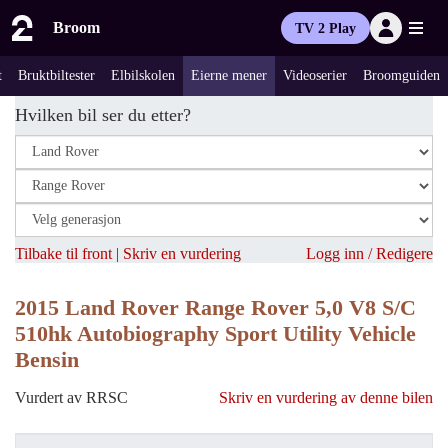
Broom
TV 2 Play
t
Bruktbiltester
Elbilskolen
Eierne mener
Videoserier
Broomguiden
Hvilken bil ser du etter?
Tilbake til front
|
Skriv en vurdering
Logg inn / Redigere
2015 Land Rover Range Rover 5,0 V8 S/C
510hk Autobiography Sport Utility Vehicle
Bensin
Vurdert av RRSC
Skriv en vurdering av denne bilen