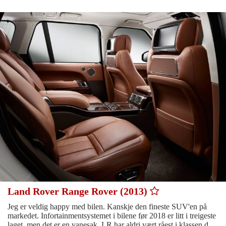
Land Rover Range Rover (2013)
Jeg er veldig happy med bilen. Kanskje den fineste SUV'en på
markedet. Infortainmentsystemet i bilene før 2018 er litt i treigeste
laget, men det er en vanesak. LR har aldri vært råest i klassen d