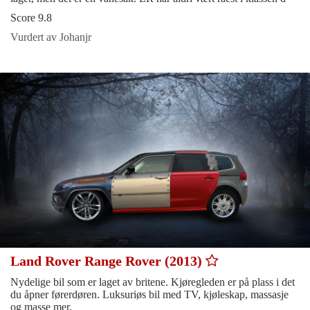
Score 9.8
Vurdert av Johanjr
Land Rover Range Rover (2013)
Nydelige bil som er laget av britene. Kjøregleden er på plass i det
du åpner førerdøren. Luksuriøs bil med TV, kjøleskap, massasje
og masse mer.