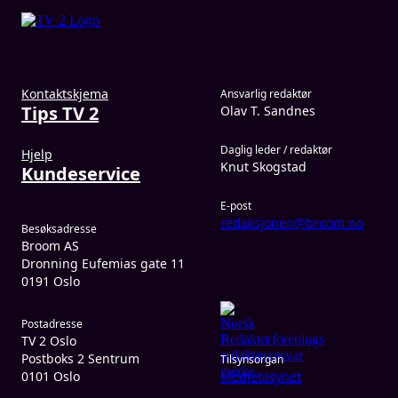
Kontaktskjema
Ansvarlig redaktør
Tips TV 2
Olav T. Sandnes
Daglig leder / redaktør
Hjelp
Knut Skogstad
Kundeservice
E-post
redaksjonen@broom.no
Besøksadresse
Broom AS
Dronning Eufemias gate 11
0191 Oslo
Postadresse
TV 2 Oslo
Postboks 2 Sentrum
Tilsynsorgan
0101 Oslo
Medietilsynet