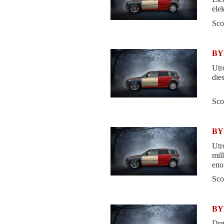
ele
spes
Sco
BYD
Utr
dies
Sco
BYD
Utro
mil
eno
Sco
BYD
Drø