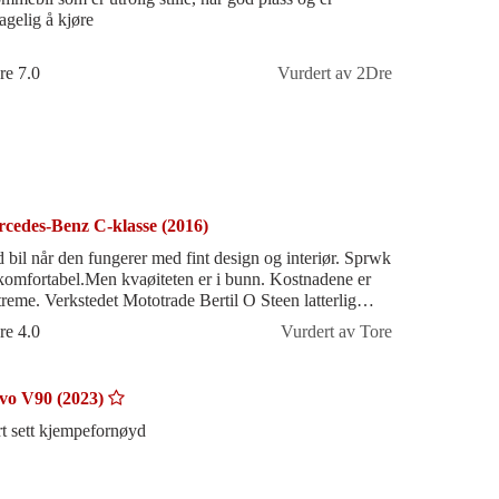
agelig å kjøre
re 7.0
Vurdert av 2Dre
cedes-Benz C-klasse (2016)
 bil når den fungerer med fint design og interiør. Sprwk
komfortabel.Men kvaøiteten er i bunn. Kostnadene er
treme. Verkstedet Mototrade Bertil O Steen latterlig
ig.
re 4.0
Vurdert av Tore
vo V90 (2023)
rt sett kjempefornøyd