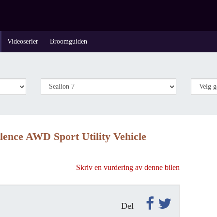
Videoserier
Broomguiden
lence AWD Sport Utility Vehicle
Skriv en vurdering av denne bilen
Del