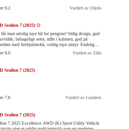
re 9.2
Vurdert av Oljolo
 Sealion 7 (2025)
 får man utrolig mye bil for pengene! Stilig design, god
kevidde, behagelige seter, stille i kabinen, god på
terføre med firehjulstrekk, veldig mye utstyr. Endelig
met oppdating som har
re 9.0
Vurdert av Zilla
 Sealion 7 (2025)
re 7.8
Vurdert av Gunders
 Sealion 7 (2025)
lion 7 2025 Excellence AWD (K) Sport Utility Vehicle
ctricity gjør et veldig godt inntrykk som en moderne