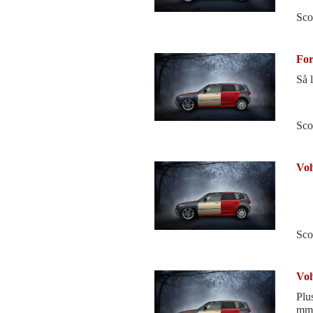
Sco
For
Så 
Sco
Vol
Sco
Vol
Plu
mmg