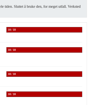
le tiden. Sluttet å bruke den, for meget utfall. Verksted
10 / 10
10 / 10
10 / 10
10 / 10