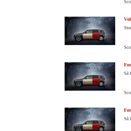
Sco
Vol
Sto
Sco
For
Så 
Sco
For
Så 