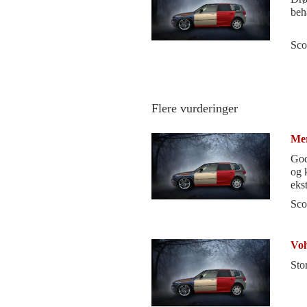
beh
Sco
Flere vurderinger
Mer
God
og 
eks
dårl
Sco
Vol
Sto