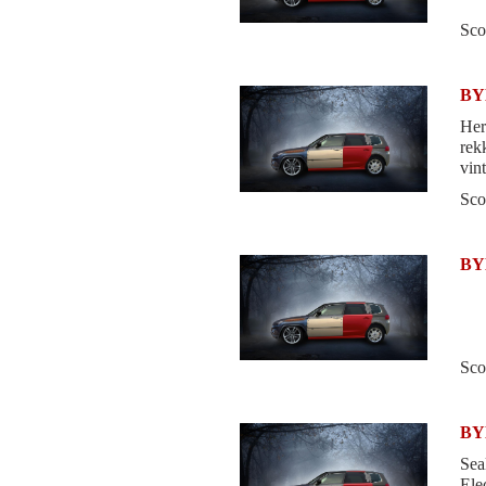
Sco
BYD
Her
rek
vin
kom
Sco
BYD
Sco
BYD
Sea
Ele