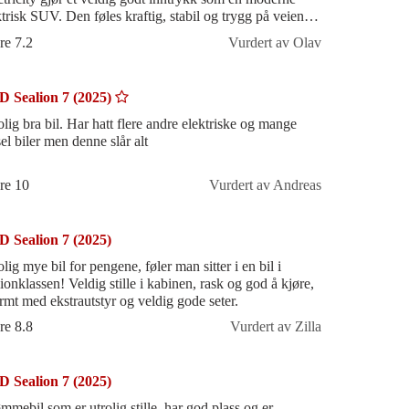
ktrisk SUV. Den føles kraftig, stabil og trygg på veien,
ielt med firehjulsdri
re 7.2
Vurdert av Olav
 Sealion 7 (2025)
olig bra bil. Har hatt flere andre elektriske og mange
el biler men denne slår alt
re 10
Vurdert av Andreas
 Sealion 7 (2025)
lig mye bil for pengene, føler man sitter i en bil i
lionklassen! Veldig stille i kabinen, rask og god å kjøre,
rmt med ekstrautstyr og veldig gode seter.
re 8.8
Vurdert av Zilla
 Sealion 7 (2025)
mmebil som er utrolig stille, har god plass og er