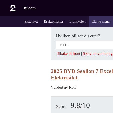
Broom
Siste nytt
Bruktbiltester
Elbilskolen
Eierne mener
Hvilken bil ser du etter?
Tilbake til front
|
Skriv en vurdering
2025 BYD Sealion 7 Excel
Elektrisitet
Vurdert av Rolf
9.8/10
Score