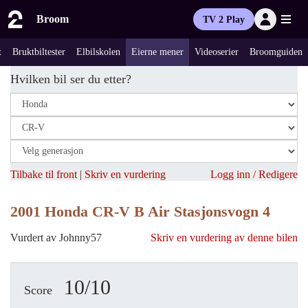
Broom
TV 2 Play
t
Bruktbiltester
Elbilskolen
Eierne mener
Videoserier
Broomguiden
Hvilken bil ser du etter?
Tilbake til front
|
Skriv en vurdering
Logg inn / Redigere
2001 Honda CR-V B Air Stasjonsvogn 4
Vurdert av Johnny57
Skriv en vurdering av denne bilen
10/10
Score