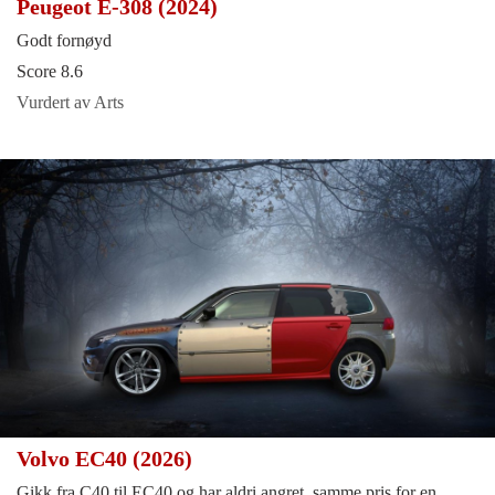
Peugeot E-308 (2024)
Godt fornøyd
Score 8.6
Vurdert av Arts
Volvo EC40 (2026)
Gikk fra C40 til EC40 og har aldri angret, samme pris for en