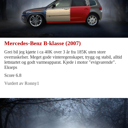
Mercedes-Benz B-klasse (2007)
Grei bil jeg kjørte i ca 40K over 3 år fra 185K uten store
overraskelser. Meget gode vinteregenskaper, trygg og stabil, alltid
lettstartet og godt varmeapparat. Kjede i motor "evigvarende".
Ekseps
Score 6.8
Vurdert av Ronny1