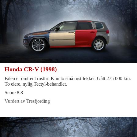
Honda CR-V (1998)
Bilen er omtrent rustfri. Kun to små rustflekker. Gått 275 000 km.
To eiere, nylig Tectyl-behandlet.
Score 8.8
Vurdert av Tresfjording