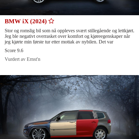
BMW iX (2024)
Stor og romslig bil som nå oppleves svært stillegående og lettkjørt.
Jeg ble negativt overrasket over komfort og kjøreegenskaper når
jeg kjørte min første tur etter mottak av nybilen. Det var
Score 9.6
Vurdert av Ernst'n