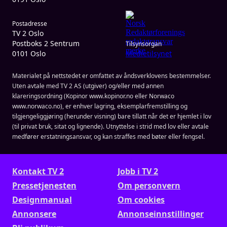
Postadresse
TV 2 Oslo
Postboks 2 Sentrum
Tilsynsorgan
0101 Oslo
Medietilsynet
Materialet på nettstedet er omfattet av åndsverklovens bestemmelser.
Uten avtale med TV 2 AS (utgiver) og/eller med annen
klareringsordning (Kopinor www.kopinor.no eller Norwaco
www.norwaco.no), er enhver lagring, eksemplarfremstilling og
tilgjengeliggjøring (herunder visning) bare tillatt når det er hjemlet i lov
(til privat bruk, sitat og lignende). Utnyttelse i strid med lov eller avtale
medfører erstatningsansvar, og kan straffes med bøter eller fengsel.
Kontakt TV 2
Jobb i TV 2
Presse­tjenesten
Om personvern
Designmanual
Om cookies
Annonsere
Annonseinnstillinger