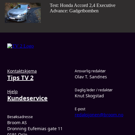
Test: Honda Accord 2,4 Executive
Advance: Gadgetbomben
Kontaktskjema
Ansvarlig redaktør
Tips TV 2
Olav T. Sandnes
Daglig leder / redaktør
Hjelp
Knut Skogstad
Kundeservice
E-post
redaksjonen@broom.no
Besøksadresse
Broom AS
Dronning Eufemias gate 11
0191 Oslo