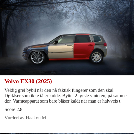
Volvo EX30 (2025)
Veldig grei bybil når den nå faktisk fungerer som den skal
Dørlåser som ikke tåler kulde. Byttet 2 første vinteren, på samme
dør. Varmeapparat som bare blåser kaldt når man er halvveis t
Score 2.8
Vurdert av Haakon M