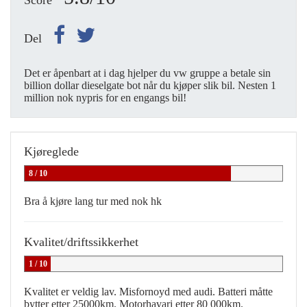
Score
Del
Det er åpenbart at i dag hjelper du vw gruppe a betale sin
billion dollar dieselgate bot når du kjøper slik bil. Nesten 1
million nok nypris for en engangs bil!
Kjøreglede
8 / 10
Bra å kjøre lang tur med nok hk
Kvalitet/driftssikkerhet
1 / 10
Kvalitet er veldig lav. Misfornoyd med audi. Batteri måtte
bytter etter 25000km. Motorhavari etter 80 000km.