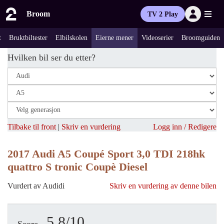
Broom
TV 2 Play
t
Bruktbiltester
Elbilskolen
Eierne mener
Videoserier
Broomguiden
Hvilken bil ser du etter?
Tilbake til front
|
Skriv en vurdering
Logg inn / Redigere
2017 Audi A5 Coupé Sport 3,0 TDI 218hk
quattro S tronic Coupè Diesel
Vurdert av Audidi
Skriv en vurdering av denne bilen
5.8/10