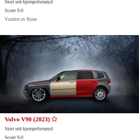
Stort sett kjempefornøyd
Score 9.0
Vurdert av Rune
Volvo V90 (2023)
Stort sett kjempefornøyd
Score 9.0