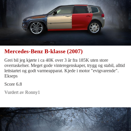
Mercedes-Benz B-klasse (2007)
Grei bil jeg kjørte i ca 40K over 3 år fra 185K uten store
overraskelser. Meget gode vinteregenskaper, trygg og stabil, alltid
lettstartet og godt varmeapparat. Kjede i motor "evigvarende".
Ekseps
Score 6.8
Vurdert av Ronny1