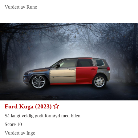
Vurdert av Rune
Ford Kuga (2023)
Så langt veldig godt fornøyd med bilen.
Score 10
Vurdert av Inge