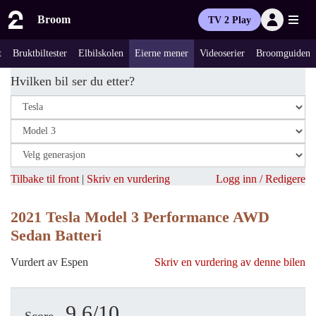
Broom
TV 2 Play
t
Bruktbiltester
Elbilskolen
Eierne mener
Videoserier
Broomguiden
Hvilken bil ser du etter?
Tilbake til front
|
Skriv en vurdering
Logg inn / Redigere
2021 Tesla Model 3 Performance AWD
Sedan Batteri
Vurdert av Espen
Skriv en vurdering av denne bilen
9.6/10