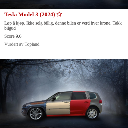
Tesla Model 3 (2024)
Løp å kjøp. Ikke selg billig, denne bilen er verd hver krone. Takk
bilgud
Score 9.6
Vurdert av Topland