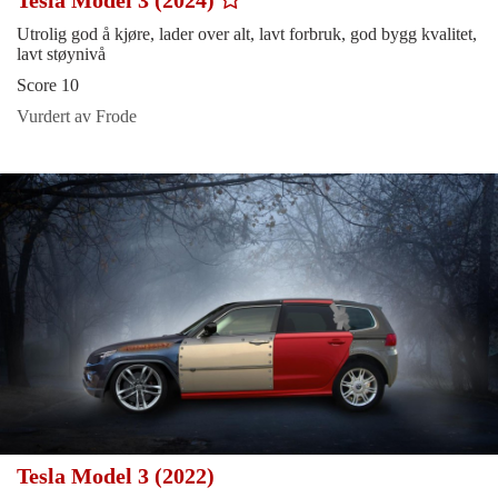
Tesla Model 3 (2024)
Utrolig god å kjøre, lader over alt, lavt forbruk, god bygg kvalitet,
lavt støynivå
Score 10
Vurdert av Frode
Tesla Model 3 (2022)