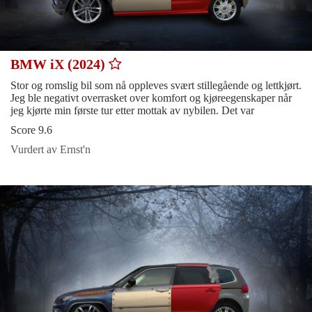
BMW iX (2024)
Stor og romslig bil som nå oppleves svært stillegående og lettkjørt.
Jeg ble negativt overrasket over komfort og kjøreegenskaper når
jeg kjørte min første tur etter mottak av nybilen. Det var
Score 9.6
Vurdert av Ernst'n