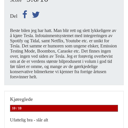
Score
Del
Beste bilen jeg har hatt. Man blir rett og slett lykkeligere av
å kjøre Tesla. Infotainmentsystemet med integreringen av
Spotify og Tidal, samt Netflix, Youtube etc. er unikt for
Tesla. Det samme er humoren som ungene elsker, Emission
Testing Mode, Boombox, Caraoke etc. Det finnes ingen
over, ingen ved siden av Tesla. Jeg er forøvrig overbevist
om at de er verdens største bilprodusent i volum i god tid
før tiåret er omme, og mange av de gørrkjedelige
konservative bilmerkene vi kjenner fra forrige årtusen
forsvinner helt.
Kjøreglede
10 / 10
Ufattelig bra - slår alt