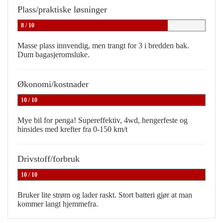
Plass/praktiske løsninger
8 / 10
Masse plass innvendig, men trangt for 3 i bredden bak.
Dum bagasjeromsluke.
Økonomi/kostnader
10 / 10
Mye bil for penga! Supereffektiv, 4wd, hengerfeste og
hinsides med krefter fra 0-150 km/t
Drivstoff/forbruk
10 / 10
Bruker lite strøm og lader raskt. Stort batteri gjør at man
kommer langt hjemmefra.