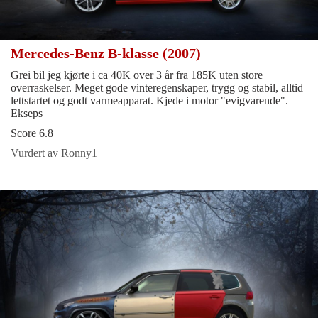
Mercedes-Benz B-klasse (2007)
Grei bil jeg kjørte i ca 40K over 3 år fra 185K uten store
overraskelser. Meget gode vinteregenskaper, trygg og stabil, alltid
lettstartet og godt varmeapparat. Kjede i motor "evigvarende".
Ekseps
Score 6.8
Vurdert av Ronny1