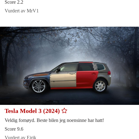
Score 2.2
Vurdert av MrV1
Tesla Model 3 (2024)
Veldig fornøyd. Beste bilen jeg noensinne har hatt!
Score 9.6
Vurdert av Eirik