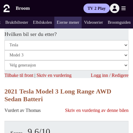
Broom
TV 2 Play
t
Bruktbiltester
Elbilskolen
Eierne mener
Videoserier
Broomguiden
Hvilken bil ser du etter?
Tilbake til front
|
Skriv en vurdering
Logg inn / Redigere
2021 Tesla Model 3 Long Range AWD
Sedan Batteri
Vurdert av Thomas
Skriv en vurdering av denne bilen
9.6/10