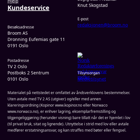
Hjelp
Knut Skogstad
Kundeservice
E-post
redaksjonen@broom.no
Besøksadresse
Broom AS
Dronning Eufemias gate 11
0191 Oslo
Postadresse
TV 2 Oslo
Postboks 2 Sentrum
Tilsynsorgan
0101 Oslo
Medietilsynet
Materialet på nettstedet er omfattet av åndsverklovens bestemmelser.
Uten avtale med TV 2 AS (utgiver) og/eller med annen
klareringsordning (Kopinor www.kopinor.no eller Norwaco
www.norwaco.no), er enhver lagring, eksemplarfremstilling og
tilgjengeliggjøring (herunder visning) bare tillatt når det er hjemlet i lov
(til privat bruk, sitat og lignende). Utnyttelse i strid med lov eller avtale
medfører erstatningsansvar, og kan straffes med bøter eller fengsel.