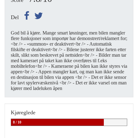
Score
Del
God bil å kjøre. Mange smart løsninger, men bilen mangler
flere funksjoner som importør har demonstrert/reklamert for;
<br /> - «summon» er deaktivert<br /> - Automatisk
filskifte er deaktivert<br /> - Bilene justerer ikke farten etter
skilt, slikt som beskrevet på nettsiden<br /> - Bilder man tar
med kameraet på taket kan ikke overføres til f.eks
mobiltelefon<br /> - Kameraene på bilen kan ikke styres via
appen<br /> - Appen mangler kart, og man kan ikke sende
en destinasjon til bilen via appen <br /> - Det er ikke sensor
for lavt spylervæskenivå <br /> - Det er ikke varsel om man
kjører med ladeluken åpen
Kjøreglede
8 / 10