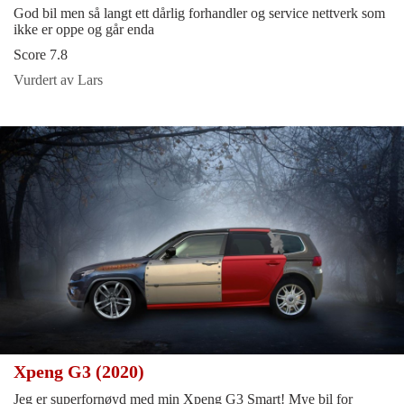
God bil men så langt ett dårlig forhandler og service nettverk som
ikke er oppe og går enda
Score 7.8
Vurdert av Lars
Xpeng G3 (2020)
Jeg er superfornøyd med min Xpeng G3 Smart! Mye bil for