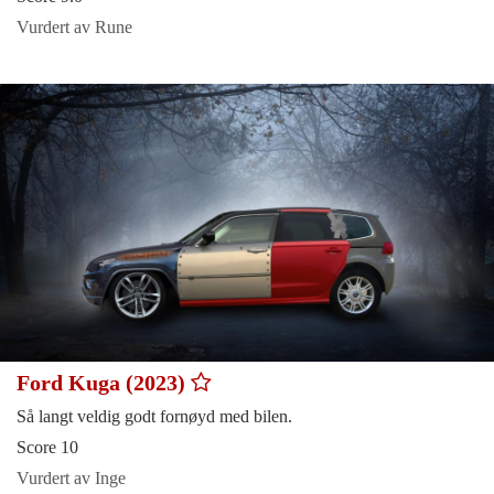
Vurdert av Rune
Ford Kuga (2023)
Så langt veldig godt fornøyd med bilen.
Score 10
Vurdert av Inge