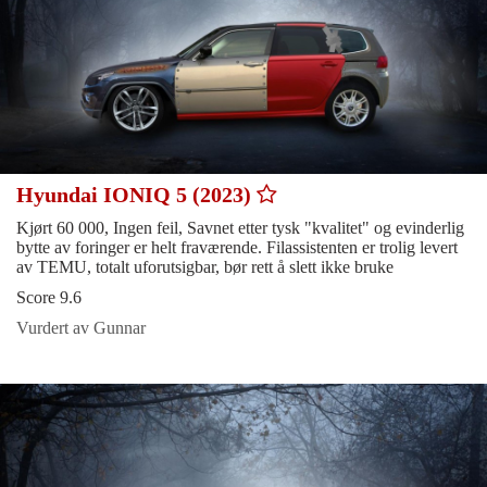
Hyundai IONIQ 5 (2023)
Kjørt 60 000, Ingen feil, Savnet etter tysk "kvalitet" og evinderlig
bytte av foringer er helt fraværende. Filassistenten er trolig levert
av TEMU, totalt uforutsigbar, bør rett å slett ikke bruke
Score 9.6
Vurdert av Gunnar