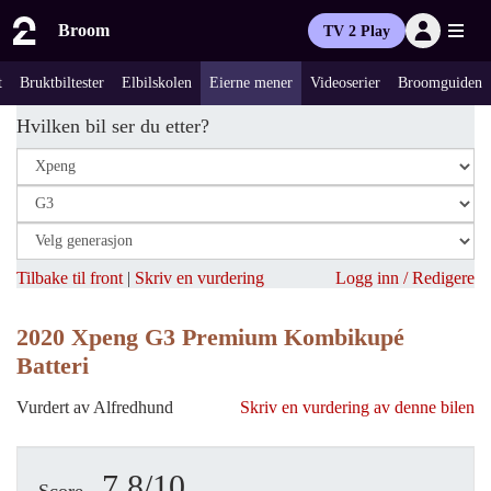
Broom
TV 2 Play
t
Bruktbiltester
Elbilskolen
Eierne mener
Videoserier
Broomguiden
Hvilken bil ser du etter?
Tilbake til front
|
Skriv en vurdering
Logg inn / Redigere
2020 Xpeng G3 Premium Kombikupé
Batteri
Vurdert av Alfredhund
Skriv en vurdering av denne bilen
7.8/10