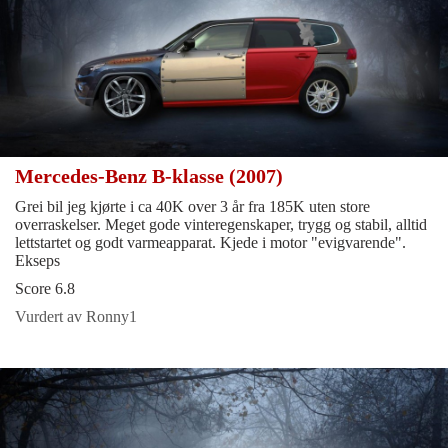
Mercedes-Benz B-klasse (2007)
Grei bil jeg kjørte i ca 40K over 3 år fra 185K uten store
overraskelser. Meget gode vinteregenskaper, trygg og stabil, alltid
lettstartet og godt varmeapparat. Kjede i motor "evigvarende".
Ekseps
Score 6.8
Vurdert av Ronny1