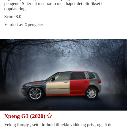
pengene! Sliter litt med radio men håper det blir fikset i
oppdatering.
Score 8.0
Vurdert av Xpengeier
Xpeng G3 (2020)
Veldig fornøy , sett i forhold til rekkevidde og pris , og att du