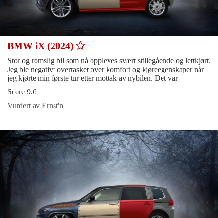
BMW iX (2024)
Stor og romslig bil som nå oppleves svært stillegående og lettkjørt.
Jeg ble negativt overrasket over komfort og kjøreegenskaper når
jeg kjørte min første tur etter mottak av nybilen. Det var
Score 9.6
Vurdert av Ernst'n